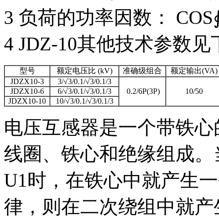
3 负荷的功率因数： COS
4 JDZ-10其他技术参数
型号
额定电压比 (kV)
准确级组合
额定输出(VA)
JDZX10-3
3/√3/0.1/√3/0.1/3
JDZX10-6
6/√3/0.1/√3/0.1/3
0.2/6P(3P)
10/50
JDZX10-10
10/√3/0.1/√3/0.1/3
电压互感器是一个带铁心
线圈、铁心和绝缘组成。
U1时，在铁心中就产生
律，则在二次绕组中就产