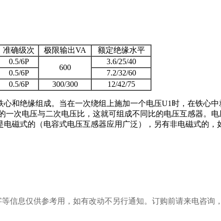
准确级次
极限输出VA
额定绝缘水平
0.5/6P
3.6/25/40
600
0.5/6P
7.2/32/60
0.5/6P
300/300
12/42/75
铁心和绝缘组成。当在一次绕组上施加一个电压U1时，在铁心中
的一次电压与二次电压比，这就可组成不同比的电压互感器。电压
是电磁式的（电容式电压互感器应用广泛），另有非电磁式的，
字等信息仅供参考用，如有改动不另行通知。订购前请来电咨询，