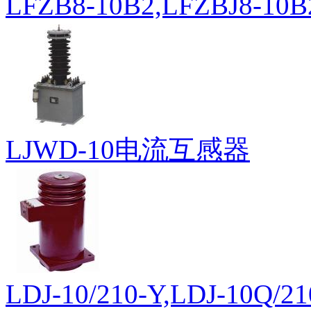
LFZB8-10B2,LFZBJ8-
LJWD-10电流互感器
LDJ-10/210-Y,LDJ-10