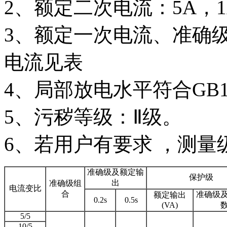
2、额定二次电流：5A，1
3、额定一次电流、准确
电流见表
4、局部放电水平符合GB
5、污秽等级：Ⅱ级。
6、若用户有要求 ，测量级可
准确级及额定输
保护级
出
准确级组
电流变比
合
准确级
额定输出
0.2s
0.5s
(VA)
5/5
10/5