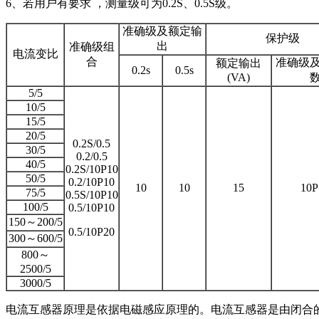
6、若用户有要求 ，测量级可为0.2S、0.5S级。
准确级及额定输
保护级
出
准确级组
电流变比
合
准确级
额定输出
0.2s
0.5s
(VA)
5/5
10/5
15/5
20/5
0.2S/0.5
30/5
0.2/0.5
40/5
0.2S/10P10
50/5
0.2/10P10
10
10
15
10P
75/5
0.5S/10P10
100/5
0.5/10P10
150～200/5
0.5/10P20
300～600/5
800～
2500/5
3000/5
电流互感器原理是依据电磁感应原理的。电流互感器是由闭合