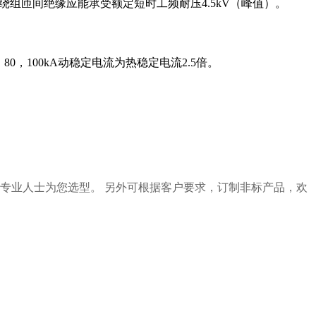
绕组匝间绝缘应能承受额定短时工频耐压4.5kV（峰值）。
3，80，100kA动稳定电流为热稳定电流2.5倍。
专业人士为您选型。 另外可根据客户要求，订制非标产品，欢