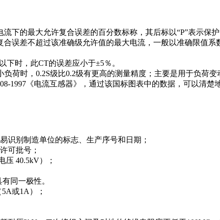
流下的最大允许复合误差的百分数标称，其后标以“P”表示保护
复合误差不超过该准确级允许值的最大电流，一般以准确限值系
倍以下时，此CT的误差应小于±5％。
在小负荷时，0.2S级比0.2级有更高的测量精度；主要是用于负
1208-1997《电流互感器》，通过该国标图表中的数据，可以清
容易识别制造单位的标志、生产序号和日期；
量许可批号；
 40.5kV）；
具有同一极性。
5A或1A）；