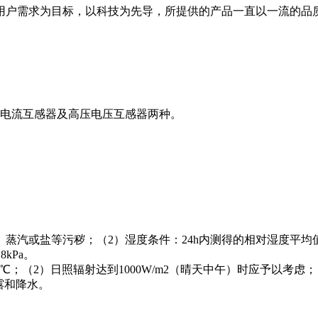
用户需求为目标，以科技为先导，所提供的产品一直以一流的品
压电流互感器及高压电压互感器两种。
汽或盐等污秽；（2）湿度条件：24h内测得的相对湿度平均值不超
kPa。
0℃；（2）日照辐射达到1000W/m2（晴天中午）时应予以
凝露和降水。