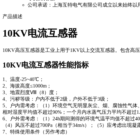
公司承诺：
上海互特电气有限公司成立以来始终以
产品描述
10KV电流互感器
10KV高压互感器是工业上用于1KV以上交流互感器。包含高
10KV电流互感器性能指标
1、温度-25~40℃；
2、海拔高度≤1000m；
3、地震烈度Ⅷ（8）度；
4、污秽等级：户内不低于2级，户外不低于3级；
5、户内需考虑：（1）环境空气无明显灰尘、烟、腐蚀性气体、蒸
相对湿度平均值不超过90%；一个月内水蒸气压力平均不超过1.8
6、户外需考虑：（1）24h期间测得的环境气温平均值不超过4
（4）风压不超过700Pa（相当于34m/s）；（5）应考虑出现
7、特殊使用条件（另作考虑）