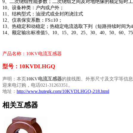
9、二次绕组性能参数；二次绕组之间及对地绝缘的额定短时工频
10、设备种类：户内或户外；
11、结构型式：油浸式或全封闭浇注式
12、仪表保安系数：FS≤10；
13、热稳定和动稳定；热稳定电流选取下列（短路持续时间为4s内）3.1
14、额定输出标准值5、10、15、20、25、30、40、50、60、75
产品名称：10KV电流互感器
型号：10KVDLHGQ
声明：本页
10KV电流互感器
的接线图、外形尺寸及文字等信息
迎来电订购，电话021-31263351。
地址：
http://www.hutegk.com/10KVDLHGQ-218.html
相关互感器