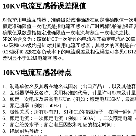
10KV电流互感器误差限值
对保护用电流互感器，准确级以该准确级在额定准确限值一次电
额定准确限值一次电流是指电流互感器出厂时所标明的能保证
确限值系数是指额定准确限值一次电流与额定一次电流之比。
5P20的含义为：该保护CT一次流过的电流在其额定电流的20
0.2级和0.2S级圴是针对测量用电流互感器，其最大的区别是
0.2S级和0.2级在各负载率下的电流误差及相位误差可参见GB
差明显小于0.2级电流互感器。
10KV电流互感器特点
1、制造单位名及其所在地名或国名（出口产品），以及其他
2、互感器型号及名称、采用标准的代号、计量许可标志及计
3、额定一次电压及最高电压Um（例如：额定电压35kV，最高电压
4、额定频率（例如：50Hz）；
5、极性关系：所有标有P1、S1和C1的接线端子，在同一瞬间
6、额定电流：一次额定电流（例如：500A），二次额定电流（
7、额定绝缘水平；额定电压因数和相应的额定时间；
8、绝缘耐热等级；