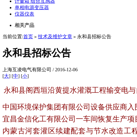
计量箱 组合互感器
单相电源变压器
仪器仪表
相关产品
当前位置:
首页
技术及维护文章
永和县招标公告
>
>
永和县招标公告
上海互凌电气有限公司 / 2016-12-06
[
大
] [
中
] [
小
]
永和县阁西垣沿黄提水灌溉工程输变电与
中国环境保护集团有限公司设备供应商入
宜昌金信化工有限公司一车间恢复生产项
内蒙古河套灌区续建配套与节水改造工