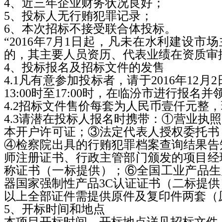
4
、近三年企业财务状况良好；
5
、投标人无行贿犯罪记录；
6
、本次招标不接受联合体投标。
“
2016
年
7
月
1
日起，凡未在水利建设市场
的，其主要人员资历、代表业绩在资质审
4
、投标报名及招标文件的发售
4.1
凡有意参加投标者，请于
2016
年
12
月
2
13:00
时至
17:00
时，在临汾市进行报名并
4.2
招标文件售价每套为人民币壹仟元整，
4.3
请潜在投标人报名时携带：①营业执照
本开户许可证；③法定代表人授权委托书
④检察院出具的行贿犯罪档案查询结果告
师注册证书、行政主管部门颁发的项目经
称证书（一标提供）；⑥全国工业产品生
器国家强制性产品
3C
认证证书（二标提供
以上全部证件需提供原件及复印件两套（
5
、开标时间和地点
本项目开标时间、开标地点详见招标文件