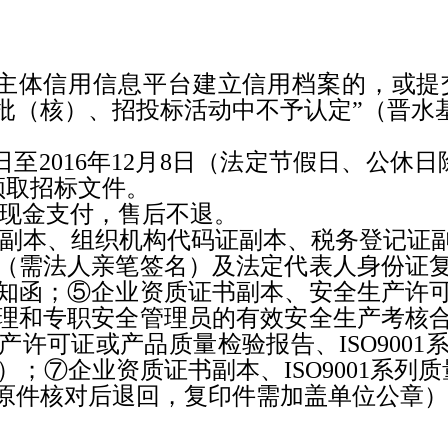
主体信用信息平台建立信用档案的，或提
批（核）、招投标活动中不予认定”（晋水
日至
2016
年
12
月
8
日（法定节假日、公休日
领取招标文件。
现金支付，售后不退。
副本、组织机构代码证副本、税务登记证
（需法人亲笔签名）及法定代表人身份证
知函；⑤企业资质证书副本、安全生产许
理和专职安全管理员的有效安全生产考核
产许可证或产品质量检验报告、
ISO9001
）；⑦企业资质证书副本、
ISO9001
系列质
原件核对后退回，复印件需加盖单位公章）
。