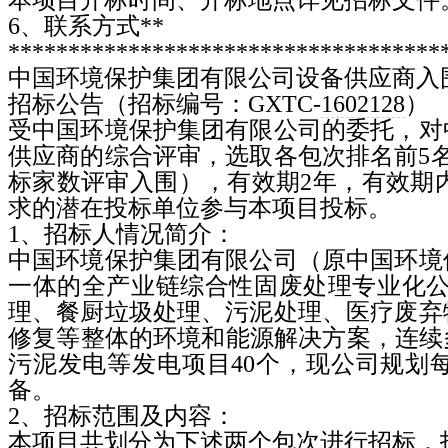
6
、联系方式
**
************************************
中国环境保护集团有限公司设备供应商入
招标公告（招标编号：
GXTC-
1602128
）
受中国环境保护集团有限公司的委托，对
供应商的综合评审，选取各包次排名前
5
标家数评审入围），有效期
2
年，有效期
求的潜在投标单位参与本项目投标。
1
、招标人情况简介：
中国环境保护集团有限公司（原中国环境
一体的全产业链综合性固废处理专业化
理、餐厨垃圾处理、污泥处理、医疗废弃
修复等整体的环境和能源解决方案，连续
污泥发电等发电项目
40
个，现公司规划
备。
2
、招标范围及内容：
本项目共划分为下述两个包次进行招标，