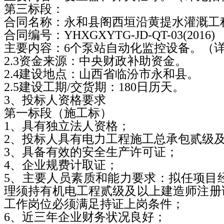
第三标段：
合同名称：永和县阁西垣沿黄提水灌溉工
合同编号：
YHXGXYTG-JD-QT-03(2016)
主要内容：
6
个泵站自动化监控设备。（
2.3
资金来源：中央财政补助资金。
2.4
建设地点：山西省临汾市永和县。
2.5
建设工期
/
交货期：
180
日历天。
3
、投标人资格要求
第一标段（施工标）
1
、具有独立法人资格；
2
、投标人具有电力工程施工总承包贰级
3
、具备有效的安全生产许可证；
4
、企业规费计取证；
5
、主要人员素质和能力要求：拟任项目
理须持有机电工程贰级及以上建造师注册
工作岗位必须满足持证上岗条件；
6
、近三年企业财务状况良好；