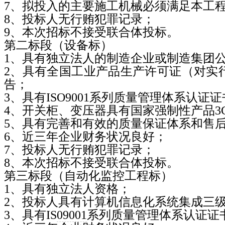
7
、拟投入的主要施工机械必须满足本工
8
、投标人无行贿犯罪记录；
9
、本次招标不接受联合体投标。
第二标段（设备标）
1
、具有独立法人的制造企业或制造集团
2
、具有全国工业产品生产许可证（对实
告；
3
、具有
ISO9001
系列质量管理体系认证证
4
、开关柜、变压器具有国家强制性产品
3
5
、具有完善和有效的质量保证体系和售
6
、近三年企业财务状况良好；
7
、投标人无行贿犯罪记录；
8
、本次招标不接受联合体投标。
第三标段（自动化监控工程标）
1
、具有独立法人资格；
2
、投标人具有计算机信息化系统集成三
3
、具有
IS
09001
系列质量管理体系认证证